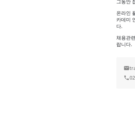
그동안 
온라인 
카데미 
다.
채용관련
랍니다.
tr
email
02
phone